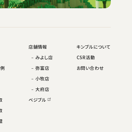
店舗情報
キンブルについて
みよし店
CSR活動
事例
弥富店
お問い合わせ
小牧店
大府店
取
ベジブル
取
理