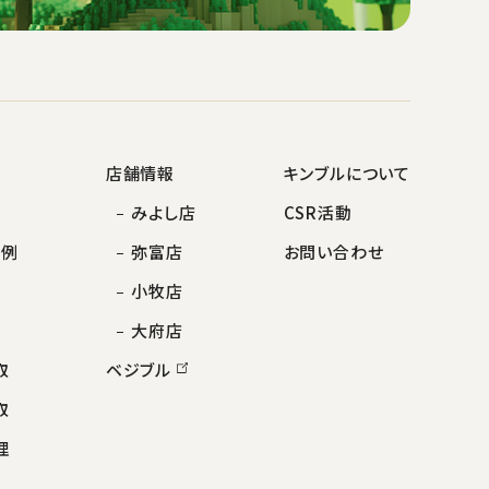
店舗情報
キンブルについて
みよし店
CSR活動
事例
弥富店
お問い合わせ
小牧店
大府店
取
ベジブル
取
理